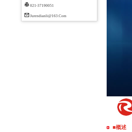
021-37190051
Jurendianli@163.com
■概述