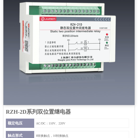
RZH-2D系列双位置继电器
额定电压
AC/DC：110V、220V
触点形式
8转换触点，10转换触点